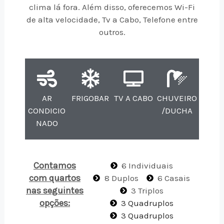
clima lá fora. Além disso, oferecemos Wi-Fi
de alta velocidade, Tv a Cabo, Telefone entre
outros.
AR
FRIGOBAR
TV A CABO
CHUVEIRO
CONDICIO
/DUCHA
NADO
Contamos
6 Individuais
com quartos
8 Duplos
6 Casais
nas seguintes
3 Triplos
opções:
3 Quadruplos
3 Quadruplos