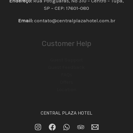
Endereço:
Rua Potiguaras, Nº 310 – Centro – Tupã,
SP – CEP: 17601-080
Email:
contato@centralplazahotel.com.br
Customer Help
Guest Support
Guest Feedback
FAQs
Offers
Location
CENTRAL PLAZA HOTEL