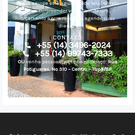
Nossa equipe está aguardando seu contato
para surpreender você! Solicite um
orçamento agora mesmo e agende suas
diarias.
CONTATO
+55 (14) 3496-2024
+55 (14) 99743-7333
OU
venha pessoalmente no endereço:
Rua
Potiguaras, Nº 310 – Centro – Tupã/SP